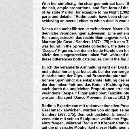
With her simplicity, the clear geometrical base, 
the hair, ample proportions, and firm form of the
of Aristide Maillol, for example to his Night (1902
parts and details. “Rodin could have been showing
achieving an overall effect to which details would
Neben den aufgeführten verschiedenen Materialien,
deutliche Veränderungen aufweisen. Eine auf ei
Bein ausgestreckt, das rechte Bein angewinkelt, 
Marmor (de Caso / Sanders 1977: 175) mit dem Ti
was found in the Spreckels collection, the date
'Despair' Figuren, bei denen beide Hände den li
allein den ausgestreckten linken Fuß, während d
these differences both catalogues count the figure
Durch die veränderte Armhaltung wird der Blick a
nicht detaillierter gearbeitet als bei der vorhe
Ausarbeitung der Gips- und Bronzeskulptur auf. 
höhere Spannung: die entspannte Haltung des re
der den linken Fuß und das Knie in Richtung Kop
auch durch die ungleichen Proportionen erreicht: 
veränderte 'Despair' Figur antizipiert Tanzskulp
wie zum Beispiel 'Dance Movement', circa 1911 (
Rodin’s Experimene mit unkonventionellen Posen
Geschmack abwichen, wurden von einigen seiner 
Sanders 1977: 175). Dennoch bestehen Untersch
versuchte mit seinen Skulpturen weiblicher Figu
einzufangen, während Rodin mit Körperhaltunge
auf die physische Möglichkeit dieser Haltungen a